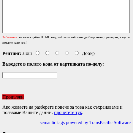
Забележка:
не въвеждайте HTML код, тъй като той няма да бъде интерпретиран, а ще се
покаже като код!
Рейтинг:
Лош
Добър
Въведете в полето кода от картинката по-долу:
Продължи
Ако желаете да разберете повече за това как съхраняваме и
ползваме Вашите данни,
прочетете тук
.
semantic tags powered by TransPacific Software