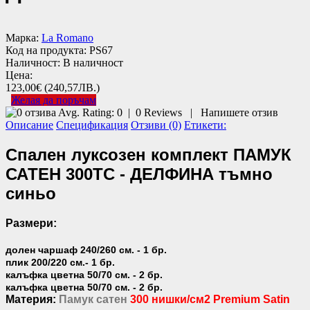
Марка:
La Romano
Код на продукта:
PS67
Наличност:
В наличност
Цена:
123,00€
(240,57ЛВ.)
Желая да поръчам
Avg. Rating:
0
|
0
Reviews
|
Напишете отзив
Описание
Спецификация
Отзиви (0)
Етикети:
Спален луксозен комплект ПАМУК
САТЕН 300TC - ДЕЛФИНА тъмно
синьо
Размери:
долен чаршаф 240/260 см. - 1 бр.
плик 200/220 см.- 1 бр.
калъфка цветна 50/70 см. - 2 бр.
калъфка цветна 50/70 см. - 2 бр.
Материя:
Памук сатен
300 нишки/см2 Premium Satin