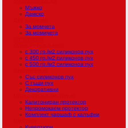
Младежка серия
Мъжко
Дамско
Детска серия
За момчета
За момичета
Бебе серия
Олекотени завивки
с 300 гр./м2 силиконов пух
с 450 гр./м2 силиконов пух
с 500 гр./м2 силиконов пух
Възглавници
Със силиконов пух
С гъши пух
Декоративни
Протектори за матраци
Капитониран протектор
Непромокаем протектор
Комплект чаршаф с калъфки
Шалтета
Кувертюри