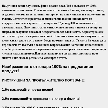
Памучният сатен е луксозен, фин и красив плат. Той е съставен от 100%
висококачествен памук. Изключителните мекота и блясък, които притежава,
се дължат не само на естествения материал, но и на уникалната технология на
тъкане. Сатенът се изработва от много гъсти двойни нишки, като на
квадратен сантиметър плат те варират от 87 до над 300, в зависимост от
дадената тъкан. Памучният сатен е изключително мек и нежен на допир, не
спарва, не задушава кожата и перфектно поема влажността. Характерно още
за тази материя е и издръжливостта й. Спалният комплект от памучен сатен
ще ви служи доста дълго време, без да промени вида си. Тъканта би могла да се
пере повече от два пъти в седмицата в продължение на години. Използваната
при багрене на платовете съвременна технология - реактивен печат, гарантира
чисти и красиви цветове.
Плътността на плата ще запази топлината през
зимата и ще създаде усещане за хлад през лятото.
Изображението отговаря 100% на предлагания
продукт!
ИНСТРУКЦИИ ЗА ПРОДЪЛЖИТЕЛНО ПОЛЗВАНЕ:
1.Не накисвайте преди пране!
2.Не използвайте препарати с хлор и белина!
3.Пране на 30- 40
º С с препарат за цветно пране!