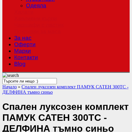
Одеяла
Халати
Хавлиени кърпи
Чаршафи с ластик
Покривки за маса
За нас
Оферти
Mарки
Контакти
Blog
Начало
»
Спален луксозен комплект ПАМУК САТЕН 300TC -
ДЕЛФИНА тъмно синьо
Спален луксозен комплект
ПАМУК САТЕН 300TC -
ДЕЛФИНА тъмно синьо