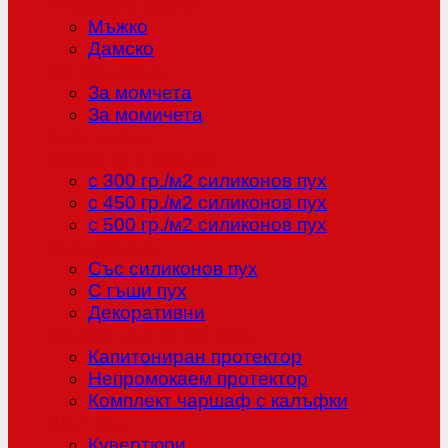
Младежка серия
Мъжко
Дамско
Детска серия
За момчета
За момичета
Бебе серия
Олекотени завивки
с 300 гр./м2 силиконов пух
с 450 гр./м2 силиконов пух
с 500 гр./м2 силиконов пух
Възглавници
Със силиконов пух
С гъши пух
Декоративни
Протектори за матраци
Капитониран протектор
Непромокаем протектор
Комплект чаршаф с калъфки
Шалтета
Кувертюри