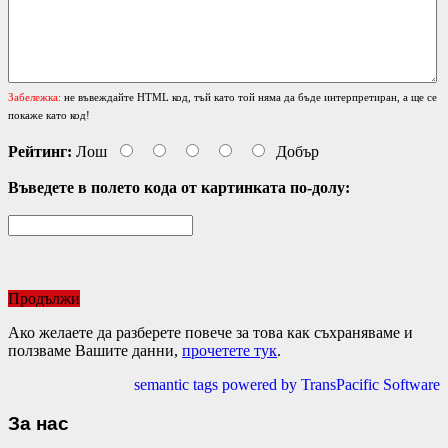
Забележка:
не въвеждайте HTML код, тъй като той няма да бъде интерпретиран, а ще се
покаже като код!
Рейтинг:
Лош
Добър
Въведете в полето кода от картинката по-долу:
Продължи
Ако желаете да разберете повече за това как съхраняваме и
ползваме Вашите данни,
прочетете тук
.
semantic tags powered by TransPacific Software
За нас