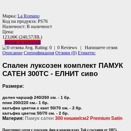
Марка:
La Romano
Код на продукта:
PS76
Наличност:
В наличност
Цена:
123,00€
(240,57ЛВ.)
Желая да поръчам
Avg. Rating:
0
|
0
Reviews
|
Напишете отзив
Описание
Спецификация
Отзиви (0)
Етикети:
Спален луксозен комплект ПАМУК
САТЕН 300TC - ЕЛНИТ сиво
Размери:
долен чаршаф 240/260 см. - 1 бр.
плик 200/220 см.- 1 бр.
калъфка цветна с кант 50/70 см. - 2 бр.
калъфка цветна 50/70 см. - 2 бр.
Материя:
Памук сатен
300 нишки/см2 Premium Satin
Памучният сатен е луксозен, фин и красив плат. Той е съставен от 100%