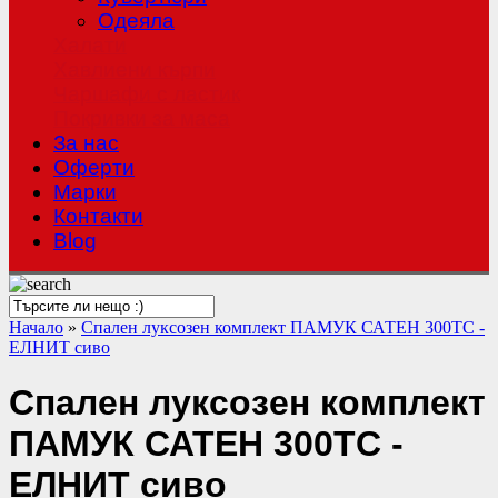
Одеяла
Халати
Хавлиени кърпи
Чаршафи с ластик
Покривки за маса
За нас
Оферти
Mарки
Контакти
Blog
Начало
»
Спален луксозен комплект ПАМУК САТЕН 300TC -
ЕЛНИТ сиво
Спален луксозен комплект
ПАМУК САТЕН 300TC -
ЕЛНИТ сиво