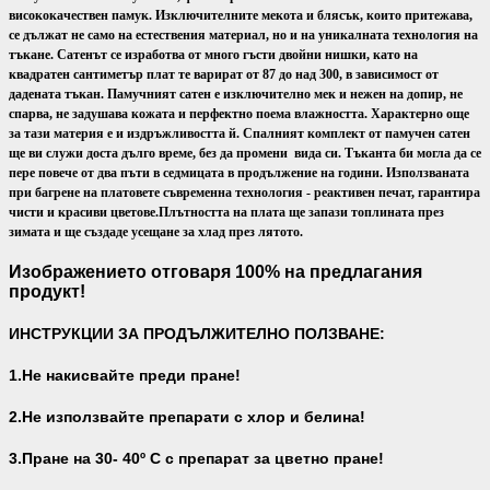
висококачествен памук. Изключителните мекота и блясък, които притежава,
се дължат не само на естествения материал, но и на уникалната технология на
тъкане. Сатенът се изработва от много гъсти двойни нишки, като на
квадратен сантиметър плат те варират от 87 до над 300, в зависимост от
дадената тъкан. Памучният сатен е изключително мек и нежен на допир, не
спарва, не задушава кожата и перфектно поема влажността. Характерно още
за тази материя е и издръжливостта й. Спалният комплект от памучен сатен
ще ви служи доста дълго време, без да промени вида си. Тъканта би могла да се
пере повече от два пъти в седмицата в продължение на години. Използваната
при багрене на платовете съвременна технология - реактивен печат, гарантира
чисти и красиви цветове.
Плътността на плата ще запази топлината през
зимата и ще създаде усещане за хлад през лятото.
Изображението отговаря 100% на предлагания
продукт!
ИНСТРУКЦИИ ЗА ПРОДЪЛЖИТЕЛНО ПОЛЗВАНЕ:
1.Не накисвайте преди пране!
2.Не използвайте препарати с хлор и белина!
3.Пране на 30- 40
º С с препарат за цветно пране!