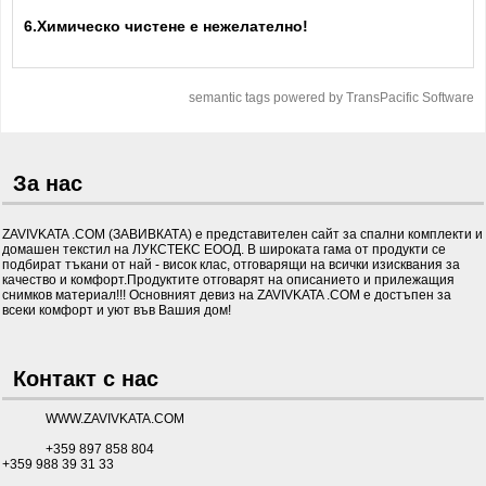
6.Химическо чистене е нежелателно!
semantic tags powered by TransPacific Software
За нас
ZAVIVKATA .COM (ЗАВИВКАТА) е представителен сайт за спални комплекти и
домашен текстил на ЛУКСТЕКС ЕООД. В широката гама от продукти се
подбират тъкани от най - висок клас, отговарящи на всички изисквания за
качество и комфорт.Продуктите отговарят на описанието и прилежащия
снимков материал!!! Основният девиз на ZAVIVKATA .COM е достъпен за
всеки комфорт и уют във Вашия дом!
Контакт с нас
WWW.ZAVIVKATA.COM
+359 897 858 804
+359 988 39 31 33