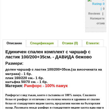
Rating:
0
|
0
Reviews
|
Напишете
отзив
Описание
Спецификация
Отзиви (0)
Етикети:
Единичен спален комплект с чаршаф с
ластик 100/200+35см. - ДАВИДА бежово
Размери:
долен чаршаф с ластик 100/200+35см.(за височината на
матрака) - 1 бр.
плик 160/220 см.- 1 бр.
калъфка 50/70 см. - 1 бр.
Материя:
Ранфорс - 100% памук
Ранфорсът е вид тъкан, която е съставена от 100% памук. Спалното
бельо от ранфорс се отличава с по-голяма мекота и здравина от спално
бельо от стандартните видове хасета, предлагани масово на българския
пазар. Разликата между ранфорс и стандартните видове хасета идва още в