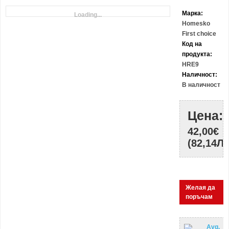
Марка:
Loading...
Homesko
First choice
Код на
продукта:
HRE9
Наличност:
В наличност
Цена:
42,00€
(82,14ЛВ
Желая да
поръчам
Avg.