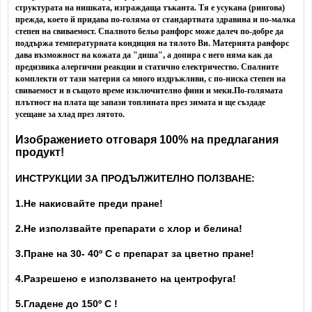
структурата на нишката, изграждаща тъканта. Тя е усукана (рингова)
прежда, което й придава по-голяма от стандартната здравина и по-малка
степен на свиваемост. Спалното бельо ранфорс може далеч по-добре да
поддържа температурната кондиция на тялото Ви.
Материята ранфорс
дава възможност на кожата да "диша", а допира с него няма как да
предизвика алергични реакции и статично електричество. Спалните
комплекти от тази материя са много издръжливи, с по-ниска степен на
свиваемост и в същото време изключително фини и меки.
По-голямата
плътност на плата ще запази топлината през зимата и ще създаде
усещане за хлад през лятото.
Изображението отговаря 100% на предлагания
продукт!
ИНСТРУКЦИИ ЗА ПРОДЪЛЖИТЕЛНО ПОЛЗВАНЕ:
1.Не накисвайте преди пране!
2.Не използвайте препарати с хлор и белина!
3.Пране на 30- 40
º С с препарат за цветно пране!
4.Разрешено е използването на центрофуга!
5.Гладене до 150º С !