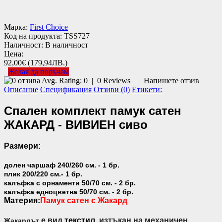
Марка:
First Choice
Код на продукта:
TSS727
Наличност:
В наличност
Цена:
92,00€
(179,94ЛВ.)
Желая да поръчам
Avg. Rating:
0
|
0
Reviews
|
Напишете отзив
Описание
Спецификация
Отзиви (0)
Етикети:
Спален комплект памук сатен
ЖАКАРД - ВИВИЕН сиво
Размери:
долен чаршаф 240/260 см. - 1 бр.
плик 200/220 см.- 1 бр.
калъфка с орнаменти 50/70 см. - 2 бр.
калъфка едноцветна 50/70 см. - 2 бр.
Материя:
Памук сатен с Жакард
е вид
текстил
, изтъкан на механичен
Жакардът