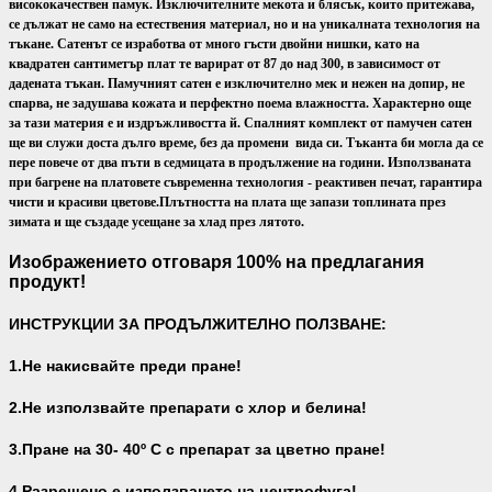
висококачествен памук. Изключителните мекота и блясък, които притежава,
се дължат не само на естествения материал, но и на уникалната технология на
тъкане. Сатенът се изработва от много гъсти двойни нишки, като на
квадратен сантиметър плат те варират от 87 до над 300, в зависимост от
дадената тъкан. Памучният сатен е изключително мек и нежен на допир, не
спарва, не задушава кожата и перфектно поема влажността. Характерно още
за тази материя е и издръжливостта й. Спалният комплект от памучен сатен
ще ви служи доста дълго време, без да промени вида си. Тъканта би могла да се
пере повече от два пъти в седмицата в продължение на години. Използваната
при багрене на платовете съвременна технология - реактивен печат, гарантира
чисти и красиви цветове.
Плътността на плата ще запази топлината през
зимата и ще създаде усещане за хлад през лятото.
Изображението отговаря 100% на предлагания
продукт!
ИНСТРУКЦИИ ЗА ПРОДЪЛЖИТЕЛНО ПОЛЗВАНЕ:
1.Не накисвайте преди пране!
2.Не използвайте препарати с хлор и белина!
3.Пране на 30- 40
º С с препарат за цветно пране!
4.Разрешено е използването на центрофуга!