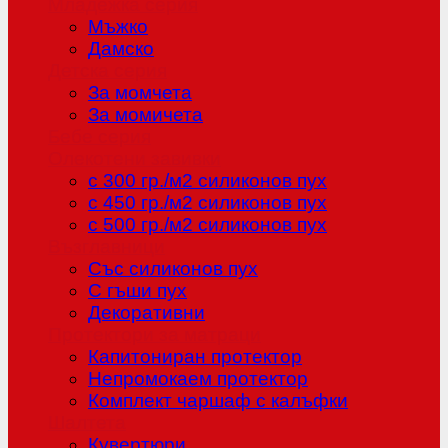
Младежка серия
Мъжко
Дамско
Детска серия
За момчета
За момичета
Бебе серия
Олекотени завивки
с 300 гр./м2 силиконов пух
с 450 гр./м2 силиконов пух
с 500 гр./м2 силиконов пух
Възглавници
Със силиконов пух
С гъши пух
Декоративни
Протектори за матраци
Капитониран протектор
Непромокаем протектор
Комплект чаршаф с калъфки
Шалтета
Кувертюри