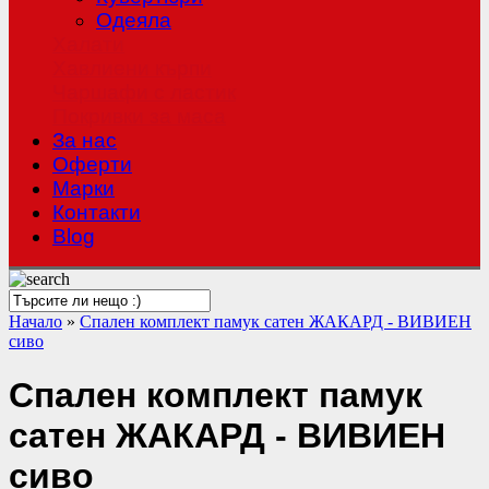
Одеяла
Халати
Хавлиени кърпи
Чаршафи с ластик
Покривки за маса
За нас
Оферти
Mарки
Контакти
Blog
Начало
»
Спален комплект памук сатен ЖАКАРД - ВИВИЕН
сиво
Спален комплект памук
сатен ЖАКАРД - ВИВИЕН
сиво