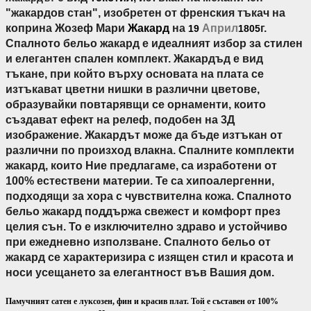
"жакардов стан", изобретен от френския тъкач на
коприна Жозеф Мари
Жакард
на
Април
г.
19
1805
Спалното бельо жакард е идеалният избор за стилен
и елегантен спален комплект. Жакардъд е вид
тъкане, при който върху основата на плата се
изтъкават цветни нишки в различни цветове,
образувайки повтарявщи се орнаменти, които
създават ефект на релеф, подобен на 3Д
изображение. Жакардът може да бъде изтъкан от
различни по произход влакна. Спалните комплекти
жакард, които Ние предлагаме, са изработени от
100% естествени материи. Те са хипоалергенни,
подходящи за хора с чувствителна кожа. Спалното
бельо жакард поддържа свежест и комфорт през
целия сън. То е изключително здраво и устойчиво
при ежедневно използване. Спалното бельо от
жакард се характеризира с изящен стил и красота и
носи усещането за елегантност във Вашия дом.
Памучният сатен е луксозен, фин и красив плат. Той е съставен от 100%