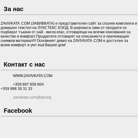
За нас
ZAVIVKATA .COM (ЗАВИВКАТА) е представителен сайт за спални комплекти и
домашен текстил на ЛУКСТЕКС ЕООД. В широката гама от продукти се
подбират тъкани от най - висок клас, отговарящи на всички изисквания за
качество и комфорт.Продуктите отговарят на описанието и прилежащия
снимков материал!!! Основният девиз на ZAVIVKATA .COM е достъпен за
всеки комфорт и уют във Вашия дом!
Контакт с нас
WWW.ZAVIVKATA.COM
+359 897 858 804
+359 988 39 31 33
zavivkata.com@abv.bg
Facebook