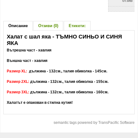
отзив
Описание
Отзиви (0)
Етикети:
Халат с шал яка - ТЪМНО СИНЬО И СИНЯ
ЯКА
Вътрешна част - хавлия
Външна част - хавлия
Размер XL:
дължина - 132см., талия обиколка - 145см.
Размер 2XL:
дължина - 132см., талия обиколка - 155см.
Размер 3XL:
дължина - 132см., талия обиколка - 160см.
Халатът е опакован в стилна кутия!
semantic tags powered by TransPacific Software