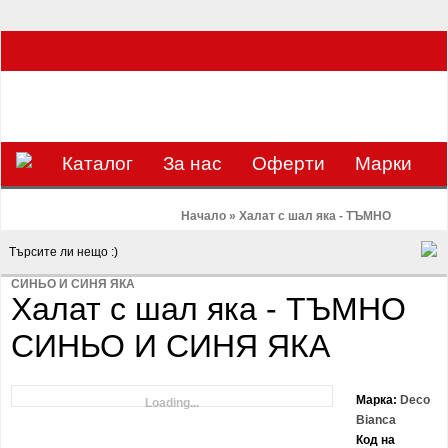
ЗА НАС Е УДОВОЛСТВИЕ ДА РАБОТИМ ЗА ВАС - 0897 858 804 / 0988 393
133
€
ЛВ.
ЗАВИВКАТА
ВАЛУТА
Каталог
За нас
Оферти
Mарки
Контакти
Blog
Начало
»
Халат с шал яка - ТЪМНО
СИНЬО И СИНЯ ЯКА
Халат с шал яка - ТЪМНО
СИНЬО И СИНЯ ЯКА
Марка:
Deco
Loading...
Bianca
Код на