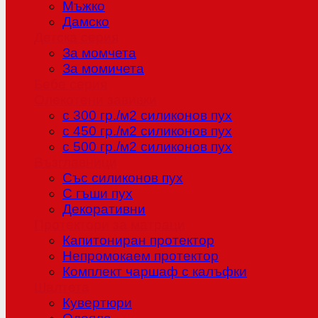
Мъжко
Дамско
Детска серия
За момчета
За момичета
Бебе серия
Олекотени завивки
с 300 гр./м2 силиконов пух
с 450 гр./м2 силиконов пух
с 500 гр./м2 силиконов пух
Възглавници
Със силиконов пух
С гъши пух
Декоративни
Протектори за матраци
Капитониран протектор
Непромокаем протектор
Комплект чаршаф с калъфки
Шалтета
Кувертюри