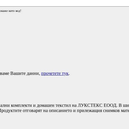
окаже като код!
лзваме Вашите данни,
прочетете тук
.
ни комплекти и домашен текстил на ЛУКСТЕКС ЕООД. В широка
т.Продуктите отговарят на описанието и прилежащия снимков ма