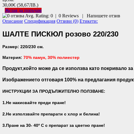
30,00€
(58,67ЛВ.)
Желая да поръчам
Avg. Rating:
0
|
0
Reviews
|
Напишете отзив
Описание
Спецификация
Отзиви (0)
Етикети:
ШАЛТЕ ПИСКЮЛ розово 220/230
Размер: 220/230 см.
Материя:
7
0
% памук, 30% полиестер
Продукт,който може да се използва като покривало за
Изображението отговаря 100% на предлагания продук
ИНСТРУКЦИИ ЗА ПРОДЪЛЖИТЕЛНО ПОЛЗВАНЕ:
1.Не накисвайте преди пране!
2.Не използвайте препарати с хлор и белина!
3.Пране на 30- 40
º С с препарат за цветно пране!