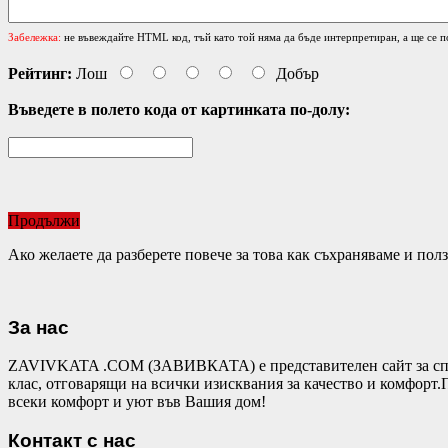
Забележка:
не въвеждайте HTML код, тъй като той няма да бъде интерпретиран, а ще се п
Рейтинг:
Лош
Добър
Въведете в полето кода от картинката по-долу:
Продължи
Ако желаете да разберете повече за това как съхраняваме и по
За нас
ZAVIVKATA .COM (ЗАВИВКАТА) е представителен сайт за спал
клас, отговарящи на всички изисквания за качество и комфор
всеки комфорт и уют във Вашия дом!
Контакт с нас