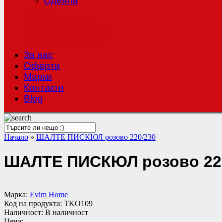
Одеяла
Халати
Хавлиени кърпи
Чаршафи с ластик
Покривки за маса
За нас
Оферти
Mарки
Контакти
Blog
Начало
»
ШАЛТЕ ПИСКЮЛ розово 220/230
ШАЛТЕ ПИСКЮЛ розово 22
Марка:
Evim Home
Код на продукта:
TKO109
Наличност:
В наличност
Цена: