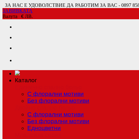
ЗА НАС Е УДОВОЛСТВИЕ ДА РАБОТИМ ЗА ВАС - 0897 858 80
ЗАВИВКАТА
Валута
€
ЛВ.
Каталог
Единично спално бельо
С флорални мотиви
Без флорални мотиви
Двойно спално бельо
С флорални мотиви
Без флорални мотиви
Едноцветни
Младежка серия