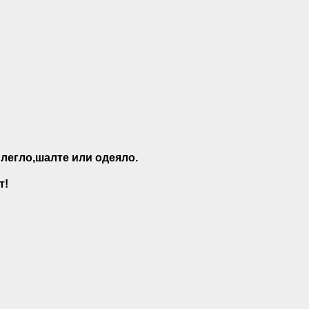
 легло,шалте или одеяло.
т!